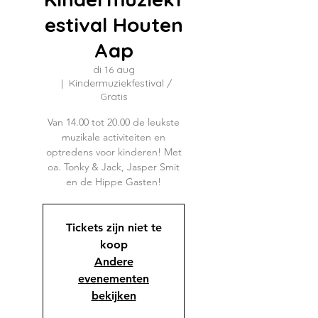
estival Houten
Aap
di 16 aug
  |  
Kindermuziekfestival /
Gratis
Van 14.00 tot 20.00 de leukste
muzikale activiteiten en
optredens voor kinderen! Met
oa. Tonky & Jack, Jasper Smit
en de Hippe Gasten!
Tickets zijn niet te
koop
Andere
evenementen
bekijken