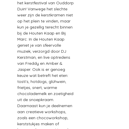
het kerstfestival van Ouddorp 
Duin! Vanwege het slechte 
weer zijn de kerstkramen niet 
op het plein te vinden, maar 
kun je gezellig terecht binnen 
bij de Houten Kaap en Bij 
Marc. In de Houten Kaap 
geniet je van sfeervolle 
muziek, verzorgd door DJ 
Kerstman, en live optredens 
van Freddy en Amber & 
Jasper. Ook is er genoeg 
keuze wat betreft het eten: 
tosti’s, hotdogs, glühwein, 
frietjes, snert, warme 
chocolademelk en zoetigheid 
uit de snoepkraam. 
Daarnaast kun je deelnemen 
aan creatieve workshops, 
zoals een chocoworkshop, 
kerststukjes maken of 