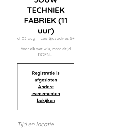
TECHNIEK
FABRIEK (11
uur)
di 03 aug
  |  
Leeftijdsadvies 5+
Voor elk wat wils, maar altijd
DOEN…
Registratie is
afgesloten
Andere
evenementen
bekijken
Tijd en locatie