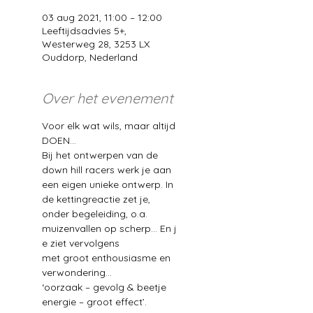
03 aug 2021, 11:00 – 12:00
Leeftijdsadvies 5+,
Westerweg 28, 3253 LX
Ouddorp, Nederland
Over het evenement
Voor elk wat wils, maar altijd 
DOEN…
Bij het ontwerpen van de 
down hill racers werk je aan 
een eigen unieke ontwerp. In 
de kettingreactie zet je, 
onder begeleiding, o.a. 
muizenvallen op scherp… En j 
e ziet vervolgens 
met groot enthousiasme en 
verwondering… 
‘oorzaak – gevolg & beetje 
energie – groot effect’.