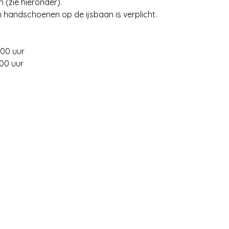
(zie hieronder).
 handschoenen op de ijsbaan is verplicht.
.00 uur
.00 uur