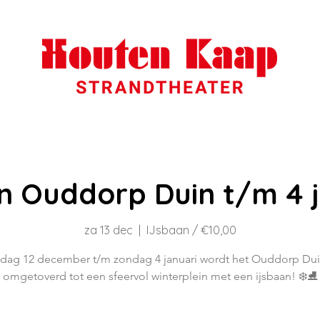
n Ouddorp Duin t/m 4 j
za 13 dec
  |  
IJsbaan / €10,00
ijdag 12 december t/m zondag 4 januari wordt het Ouddorp Dui
omgetoverd tot een sfeervol winterplein met een ijsbaan! ❄️⛸️