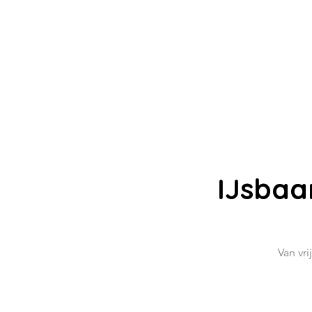
IJsbaa
Van vr