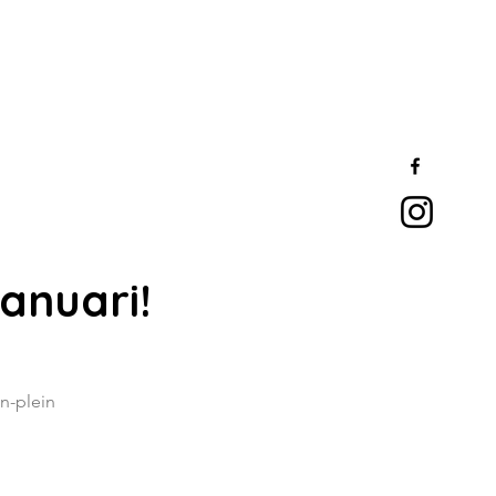
anuari!
n-plein