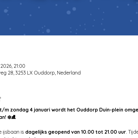
 2026, 21:00
weg 28, 3253 LX Ouddorp, Nederland
t
t/m zondag 4 januari wordt het Ouddorp Duin-plein omge
n! ❄️⛸️
 ijsbaan is 
dagelijks geopend van 10.00 tot 21.00 uur
. Tij