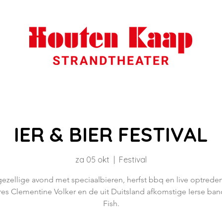
IER & BIER FESTIVAL
za 05 okt
  |  
Festival
ezellige avond met speciaalbieren, herfst bbq en live optrede
es Clementine Volker en de uit Duitsland afkomstige Ierse ba
Fish.