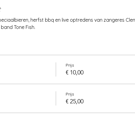
t
eciaalbieren, herfst bbq en live optredens van zangeres Clem
 band Tone Fish.
Prijs
€ 10,00
Prijs
€ 25,00