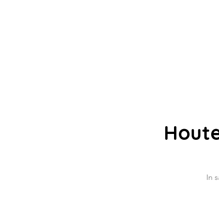
Houte
In 