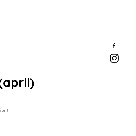
april)
teit