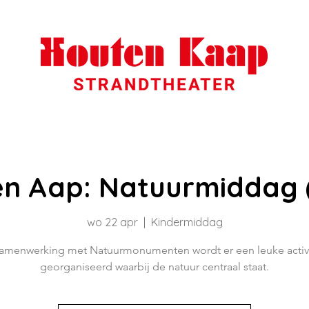
n Aap: Natuurmiddag (
wo 22 apr
  |  
Kindermiddag
samenwerking met Natuurmonumenten wordt er een leuke activi
georganiseerd waarbij de natuur centraal staat.