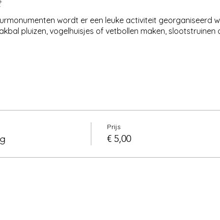
t
rmonumenten wordt er een leuke activiteit georganiseerd wa
aakbal pluizen, vogelhuisjes of vetbollen maken, slootstruinen
Prijs
ag
€ 5,00