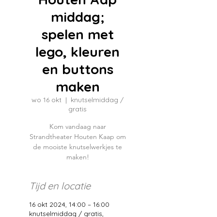
middag;
spelen met
lego, kleuren
en buttons
maken
wo 16 okt
  |  
knutselmiddag /
gratis
Kom vandaag naar
Strandtheater Houten Kaap om
de mooiste knutselwerkjes te
maken!
Tijd en locatie
16 okt 2024, 14:00 – 16:00
knutselmiddag / gratis,