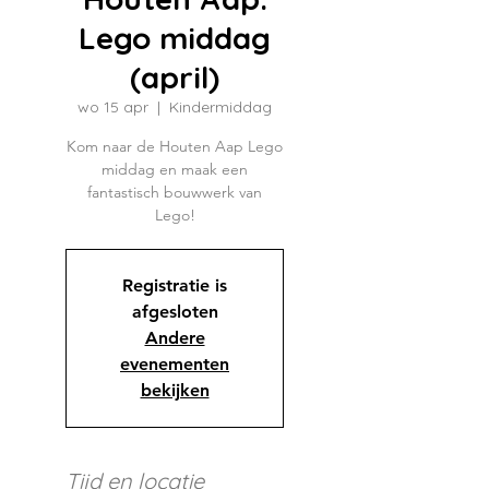
Lego middag
(april)
wo 15 apr
  |  
Kindermiddag
Kom naar de Houten Aap Lego
middag en maak een
fantastisch bouwwerk van
Lego!
Registratie is
afgesloten
Andere
evenementen
bekijken
Tijd en locatie