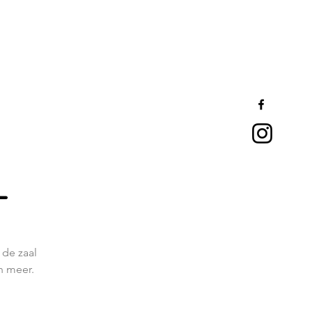
L
 de zaal
en meer.