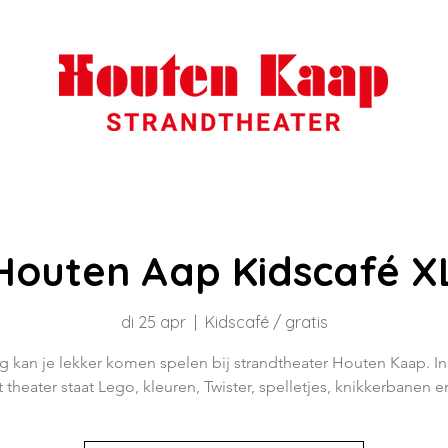
Houten Aap Kidscafé X
di 25 apr
  |  
Kidscafé / gratis
 kan je lekker komen spelen bij strandtheater Houten Kaap. In
 theater staat Lego, kleuren, Twister, spelletjes, knikkerbanen 