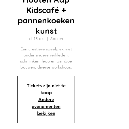
Kidscafé +
pannenkoeken
kunst
di 13 okt
  |  
Spelen
Een creatieve speelplek met
onder andere verkleden,
schminken, lego en bamboe
bouwen, diverse workshops.
Tickets zijn niet te
koop
Andere
evenementen
bekijken