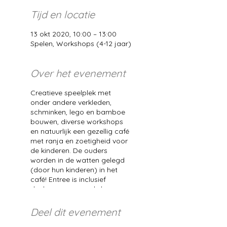
Tijd en locatie
13 okt 2020, 10:00 – 13:00
Spelen, Workshops (4-12 jaar)
Over het evenement
Creatieve speelplek met
onder andere verkleden,
schminken, lego en bamboe
bouwen, diverse workshops
en natuurlijk een gezellig café
met ranja en zoetigheid voor
de kinderen. De ouders
worden in de watten gelegd
(door hun kinderen) in het
café! Entree is inclusief
deelname aan workshop van
de dag (pannenkoekenkunst).
Aanmelden verplicht. Ga
Deel dit evenement
hiervoor naar: