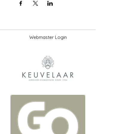
www.geefjeopouddorpduin.nl
Webmaster Login