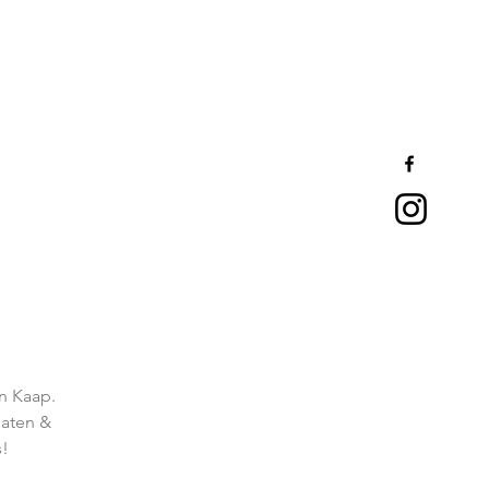
n Kaap.
laten &
s!