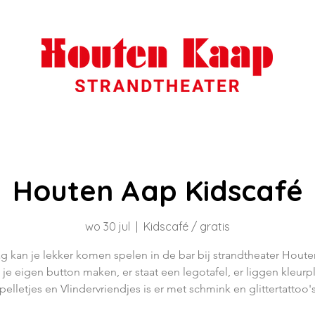
Houten Aap Kidscafé
wo 30 jul
  |  
Kidscafé / gratis
g kan je lekker komen spelen in de bar bij strandtheater Houte
 je eigen button maken, er staat een legotafel, er liggen kleurp
pelletjes en Vlindervriendjes is er met schmink en glittertattoo'