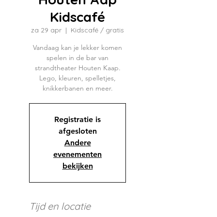
Kidscafé
za 29 apr
  |  
Kidscafé / gratis
Vandaag kan je lekker komen
spelen in de bar van
strandtheater Houten Kaap.
Lego, kleuren, spelletjes,
knikkerbanen en meer.
Registratie is
afgesloten
Andere
evenementen
bekijken
Tijd en locatie