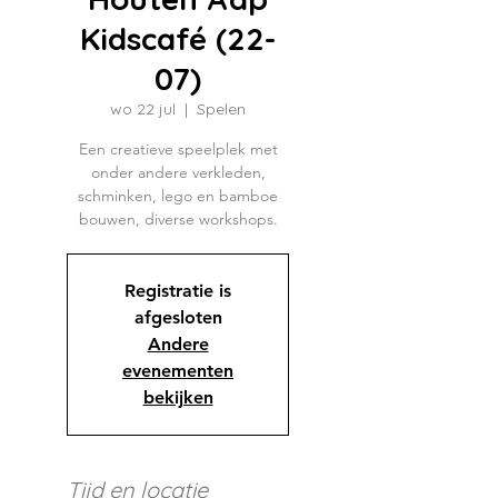
Kidscafé (22-
07)
wo 22 jul
  |  
Spelen
Een creatieve speelplek met
onder andere verkleden,
schminken, lego en bamboe
bouwen, diverse workshops.
Registratie is
afgesloten
Andere
evenementen
bekijken
Tijd en locatie