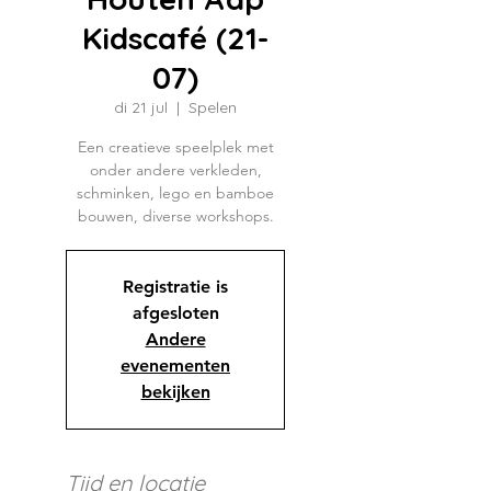
Kidscafé (21-
07)
di 21 jul
  |  
Spelen
Een creatieve speelplek met
onder andere verkleden,
schminken, lego en bamboe
bouwen, diverse workshops.
Registratie is
afgesloten
Andere
evenementen
bekijken
Tijd en locatie