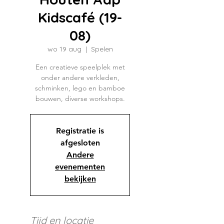
Kidscafé (19-
08)
wo 19 aug
  |  
Spelen
Een creatieve speelplek met
onder andere verkleden,
schminken, lego en bamboe
bouwen, diverse workshops.
Registratie is
afgesloten
Andere
evenementen
bekijken
Tijd en locatie