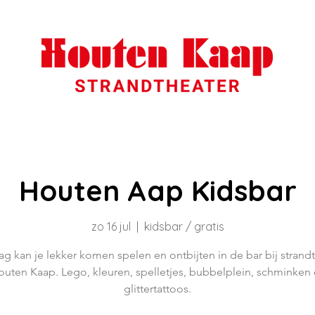
Houten Aap Kidsbar
zo 16 jul
  |  
kidsbar / gratis
g kan je lekker komen spelen en ontbijten in de bar bij strand
uten Kaap. Lego, kleuren, spelletjes, bubbelplein, schminken
glittertattoos.