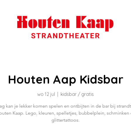
Houten Aap Kidsbar
wo 12 jul
  |  
kidsbar / gratis
g kan je lekker komen spelen en ontbijten in de bar bij strand
uten Kaap. Lego, kleuren, spelletjes, bubbelplein, schminken
glittertattoos.