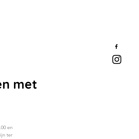
en met
.00 en
jn ter