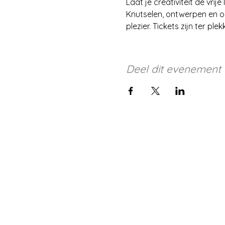
Laat je creativiteit de vrije 
Knutselen, ontwerpen en on
plezier. Tickets zijn ter ple
Deel dit evenement