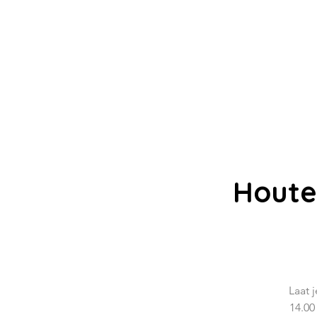
Houte
Laat 
14.00