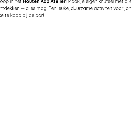
loop in het 
Houten Aap Atelier
! Maak je eigen knutsel met alle
tdekken — alles mag! Een leuke, duurzame activiteit voor jong
kke te koop bij de bar!