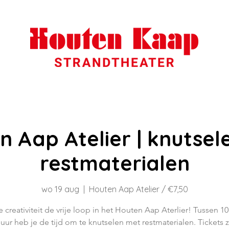
n Aap Atelier | knutsel
restmaterialen
wo 19 aug
  |  
Houten Aap Atelier / €7,50
je creativiteit de vrije loop in het Houten Aap Aterlier! Tussen 10
 uur heb je de tijd om te knutselen met restmaterialen. Tickets zi