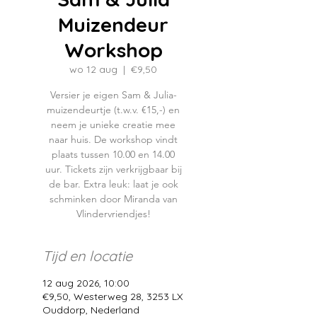
Muizendeur
Workshop
wo 12 aug
  |  
€9,50
Versier je eigen Sam & Julia-
muizendeurtje (t.w.v. €15,-) en
neem je unieke creatie mee
naar huis. De workshop vindt
plaats tussen 10.00 en 14.00
uur. Tickets zijn verkrijgbaar bij
de bar. Extra leuk: laat je ook
schminken door Miranda van
Vlindervriendjes!
Tijd en locatie
12 aug 2026, 10:00
€9,50, Westerweg 28, 3253 LX
Ouddorp, Nederland