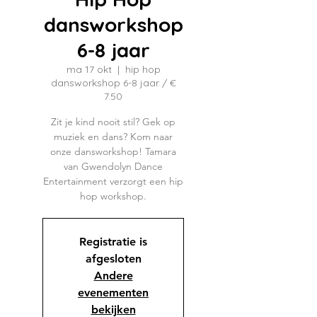
dansworkshop
6-8 jaar
ma 17 okt
  |  
hip hop
dansworkshop 6-8 jaar / €
7.50
Zit je kind nooit stil? Gek op
muziek en dans? Kom naar
onze dansworkshop! Tamara
van Gwendolyn Dance
Entertainment verzorgt een hip
hop workshop.
Registratie is
afgesloten
Andere
evenementen
bekijken