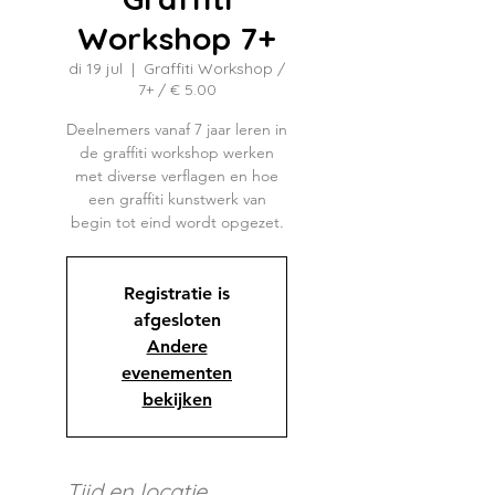
Workshop 7+
di 19 jul
  |  
Graffiti Workshop /
7+ / € 5.00
Deelnemers vanaf 7 jaar leren in
de graffiti workshop werken
met diverse verflagen en hoe
een graffiti kunstwerk van
begin tot eind wordt opgezet.
Registratie is
afgesloten
Andere
evenementen
bekijken
Tijd en locatie