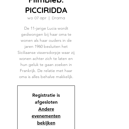
PICCIRIDDA
wo 07 apr
  |  
Drama
De 11-jarige Lucia wordt
gedwongen bij haar oma te
wonen als haar ouders in de
jaren 1960 besluiten het
Siciliaanse vissersdorpje waar zij
wonen achter zich te laten en
hun geluk te gaan zoeken in
Frankrijk. De relatie met haar
oma is alles behalve makkelijk.
Registratie is
afgesloten
Andere
evenementen
bekijken