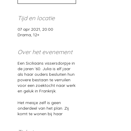
Tijd en locatie
07 apr 2021, 20:00
Drama, 12+
Over het evenement
Een Siciliaans vissersdorpje in
de jaren '60. Julia is elf jaar
als haar ouders besluiten hun
povere bestaan te verruilen
voor een zoektocht naar werk
en geluk in Frankrijk.
Het meisje zelf is geen
onderdeel van het plan. Zij
komt te wonen bij haar
grootmoeder, de strenge en
schijnbaar emotieloze Maria.
Lucia wordt gekweld door