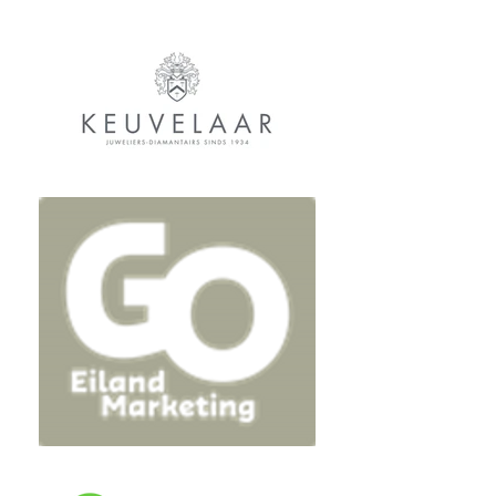
generatieconflicten,
vrouwenonderdrukking en de
pijn van gezinsleden die door
emigratie van elkaar worden
gescheiden.
Bekijk de trailer op
YouTube
Inloop: 19.30 uur, aanvang
film: 20.00
*Leden van Bibliotheek Zuid-
Hollandse Delta kunnen met
korting naar deze film. Bestel
je tickets via de website van
de
Bibliotheek