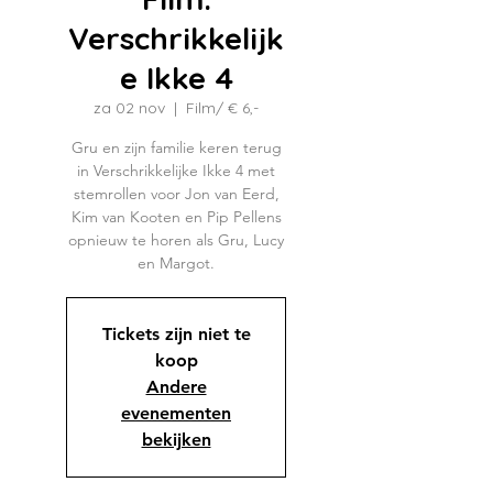
Verschrikkelijk
e Ikke 4
za 02 nov
  |  
Film/ € 6,-
Gru en zijn familie keren terug
in Verschrikkelijke Ikke 4 met
stemrollen voor Jon van Eerd,
Kim van Kooten en Pip Pellens
opnieuw te horen als Gru, Lucy
en Margot.
Tickets zijn niet te
koop
Andere
evenementen
bekijken