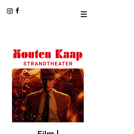
Film |