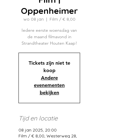
Oppenheimer
wo 08 jan
  |  
Film / € 8,00
Iedere eerste woensdag van
de maand filmavond in
Strandtheater Houten Kaap!
Tickets zijn niet te
koop
Andere
evenementen
bekijken
Tijd en locatie
08 jan 2025, 20:00
Film / € 8,00, Westerweg 28,