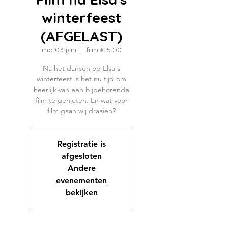
winterfeest
(AFGELAST)
ma 03 jan
  |  
film € 5.00
Na het dansen op Elsa's
winterfeest is het nu tijd om
heerlijk van een bijbehorende
film te genieten. En wat voor
film gaan wij draaien?
Registratie is
afgesloten
Andere
evenementen
bekijken