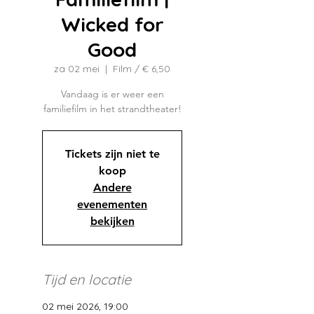
Wicked for
Good
za 02 mei
  |  
Film / € 6,50
Vandaag is er weer een
familiefilm in het strandtheater!
Tickets zijn niet te
koop
Andere
evenementen
bekijken
Tijd en locatie
02 mei 2026, 19:00