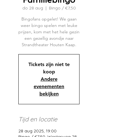
do 28 aug
  |  
Bingo / €7,50
Bingofans opgelet! We gaan
weer bingo spelen met leuke
prijzen, kom met het hele gezin
een gezellig avondje naar
Strandtheater Houten Kaap.
Tickets zijn niet te
koop
Andere
evenementen
bekijken
Tijd en locatie
28 aug 2025, 19:00
Bingo / €7,50, Westerweg 28,