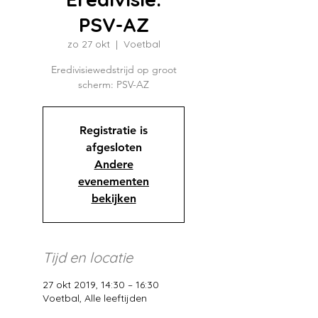
PSV-AZ
zo 27 okt
  |  
Voetbal
Eredivisiewedstrijd op groot
scherm: PSV-AZ
Registratie is
afgesloten
Andere
evenementen
bekijken
Tijd en locatie
27 okt 2019, 14:30 – 16:30
Voetbal, Alle leeftijden