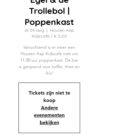
Trollebol |
Poppenkast
di 04 aug
  |  
Houten Aap
Kidscafé / € 5,00
Vanochtend is er weer een
Houten Aap Kidscafé mét om
11.00 uur poppenkast. De bar
is geopend voor koffie, thee en
fris!
Tickets zijn niet te
koop
Andere
evenementen
bekijken