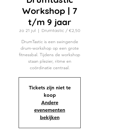
Workshop | 7
t/m 9 jaar
zo 21 jul
  |  
Drumtastic / €2,50
DrumTastic is een swingende
drum-workshop op een grote
fitnessbal. Tijdens de workshop
staan plezier, ritme en
coördinatie centraal.
Tickets zijn niet te
koop
Andere
evenementen
bekijken