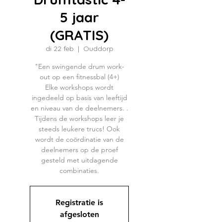
5 jaar
(GRATIS)
di 22 feb
  |  
Ouddorp
"Een swingende drum work-
out op een fitnessbal (4+)
Elke workshops wordt
ingedeeld op basis van leeftijd
en niveau van de deelnemers. .
Tijdens de workshops leer je
steeds leukere trucs! Ook
wordt de coördinatie van de
deelnemers op de proef
gesteld met uitdagende
combinaties.
Registratie is
afgesloten