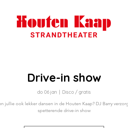
Drive-in show
do 06 jan
  |  
Disco / gratis
 jullie ook lekker dansen in de Houten Kaap? DJ Barry verzor
spetterende drive-in show