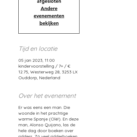
afgesloten
Andere
evenementen
bekijken
Tijd en locatie
05 jan 2023, 11:00
kindervoorstelling / 7+ / €
12.75, Westerweg 28, 3253 LX
Ouddorp, Nederland
Over het evenement
Er was eens een man. Die
woonde in het prachtige
warme Spanje (Olé!). En deze
man, Alonso Quijano, las de
hele dag door boeken over
ridders. Zó veel ridderboeken