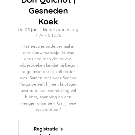
Gesneden
Koek
do 05 jan
  |  
kindervoorstelling
/ 7+ / € 12.75
Het eeuwenoude verhaal in
een nieuw harnasje. Er was
eens een man die zó veel
ridderboeken las dat hij begon
te geloven dat hij zelf ridder
was. Samen met boer Sancho
Panza beleeft hij een knotsgek
avontuur. Een voorstelling vól
humor, spanning en een
vleugje romantiek. Ga jij mee
op avontuur?
Registratie is