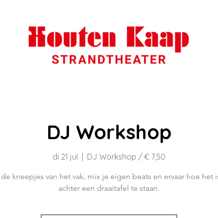
DJ Workshop
di 21 jul
  |  
DJ Workshop / € 7,50
 de kneepjes van het vak, mix je eigen beats en ervaar hoe het 
achter een draaitafel te staan.