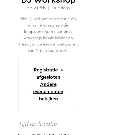
do 24 feb
  |  
Ouddorp
Hou jij wel van een feestje en
draai je graag aan de
knoppen? Kom naar onze
workshop Music Maker en
treedt in de eerste voetsporen
van Armin van Buren!
Registratie is
afgesloten
Andere
evenementen
bekijken
Tijd en locatie