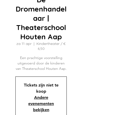
Dromenhandel
aar |
Theaterschool
Houten Aap
za 11 apr
  |  
Kindertheater / €
6,50
Een prachtige voorstelling
uitgevoerd door de kinderen
van Theaterschool Houten Aap.
Tickets zijn niet te
koop
Andere
evenementen
bekijken