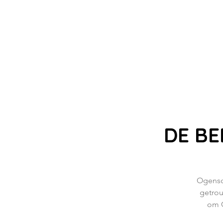
DE BE
Ogensch
getrou
om G