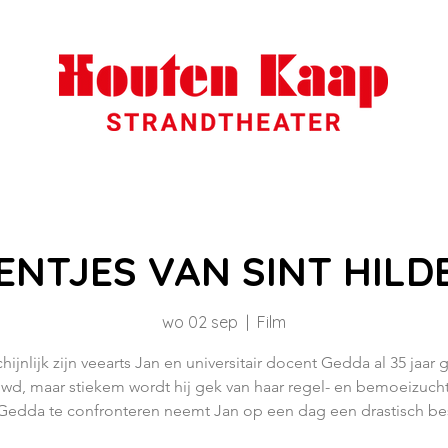
ENTJES VAN SINT HIL
wo 02 sep
  |  
Film
ijnlijk zijn veearts Jan en universitair docent Gedda al 35 jaar 
wd, maar stiekem wordt hij gek van haar regel- en bemoeizuch
edda te confronteren neemt Jan op een dag een drastisch bes