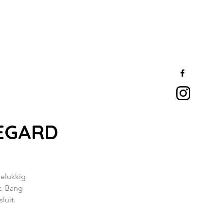
DEGARD
gelukkig
t. Bang
luit.