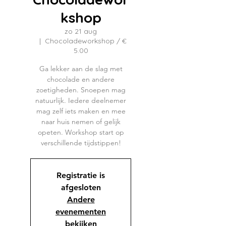
kshop
zo 21 aug
  |  
Chocoladeworkshop / €
5.00
Ga lekker aan de slag met
chocolade en andere
zoetigheden. Snoepen mag
natuurlijk. Iedere deelnemer
mag zelf iets maken en mee
naar huis nemen of gelijk
opeten. Workshop start op
Registratie is
afgesloten
Andere
evenementen
bekijken