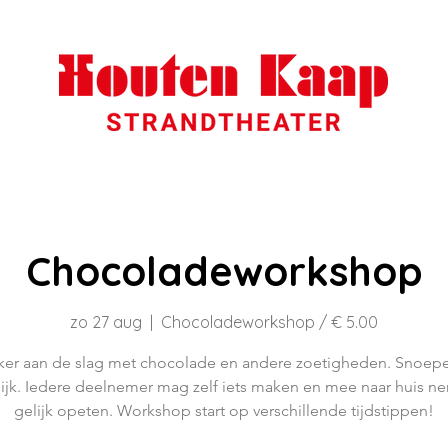
Chocoladeworkshop
zo 27 aug
  |  
Chocoladeworkshop / € 5.00
ker aan de slag met chocolade en andere zoetigheden. Snoe
lijk. Iedere deelnemer mag zelf iets maken en mee naar huis n