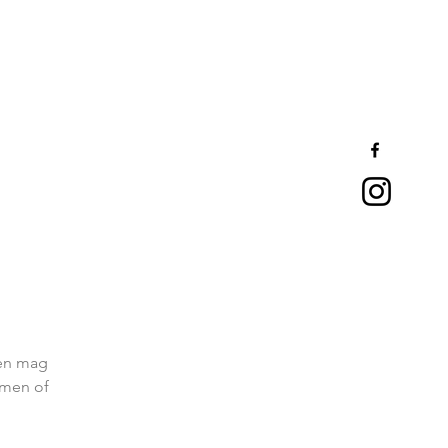
pen mag
emen of