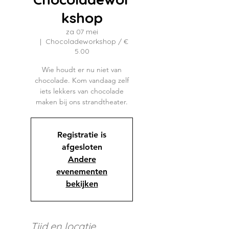
kshop
za 07 mei
  |  
Chocoladeworkshop / €
5.00
Wie houdt er nu niet van
chocolade. Kom vandaag zelf
iets lekkers van chocolade
maken bij ons strandtheater.
Registratie is
afgesloten
Andere
evenementen
bekijken
Tijd en locatie