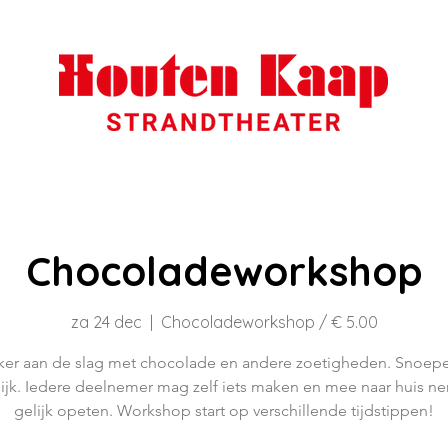
Chocoladeworkshop
za 24 dec
  |  
Chocoladeworkshop / € 5.00
ker aan de slag met chocolade en andere zoetigheden. Snoe
lijk. Iedere deelnemer mag zelf iets maken en mee naar huis n