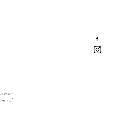
pen mag
emen of