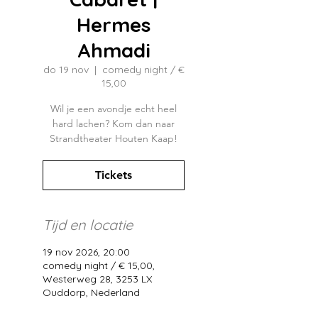
Hermes
Ahmadi
do 19 nov
  |  
comedy night / €
15,00
Wil je een avondje echt heel
hard lachen? Kom dan naar
Strandtheater Houten Kaap!
Tickets
Tijd en locatie
19 nov 2026, 20:00
comedy night / € 15,00,
Westerweg 28, 3253 LX
Ouddorp, Nederland