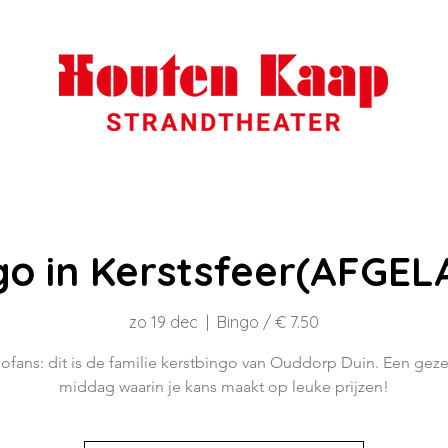
go in Kerstsfeer(AFGEL
zo 19 dec
  |  
Bingo / € 7.50
ofans: dit is de familie kerstbingo van Ouddorp Duin. Een geze
middag waarin je kans maakt op leuke prijzen!