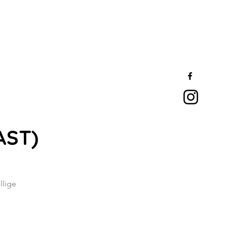
AST)
llige