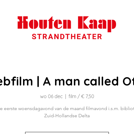
ebfilm | A man called O
wo 06 dec
  |  
film / € 7,50
re eerste woensdagavond van de maand filmavond i.s.m. biblio
Zuid-Hollandse Delta