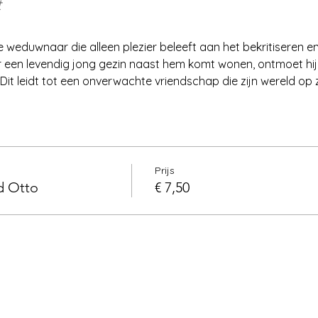
t
 weduwnaar die alleen plezier beleeft aan het bekritiseren en
en levendig jong gezin naast hem komt wonen, ontmoet hij zi
it leidt tot een onverwachte vriendschap die zijn wereld op zi
Prijs
d Otto
€ 7,50